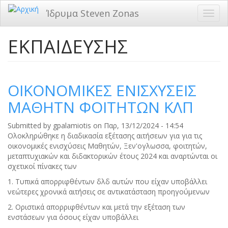
Παράκαμψη
Ίδρυμα Steven Zonas
Toggl
προς
navig
το
κυρίως
ΕΚΠΑΙΔΕΥΣΗΣ
περιεχόμενο
ΟΙΚΟΝΟΜΙΚΕΣ ΕΝΙΣΧΥΣΕΙΣ
ΜΑΘΗΤΝ ΦΟΙΤΗΤΩΝ ΚΛΠ
Submitted by
gpalamiotis
on
Παρ, 13/12/2024 - 14:54
Ολοκληρώθηκε η διαδικασία εξέτασης αιτήσεων για για τις
οικονομικές ενισχύσεις Μαθητών, Ξεν'ογλωσσα, φοιτητών,
μεταπτυχιακών και διδακτορικών έτους 2024 και αναρτώνται οι
σχετικοί πίνακες των
1. Τυπικά απορριφθέντων δλδ αυτών που είχαν υποβάλλει
νεώτερες χρονικά αιτήσεις σε αντικατάσταση προηγούμενων
2. Οριστικά απορριφθέντων και μετά την εξέταση των
ενστάσεων για όσους είχαν υποβάλλει